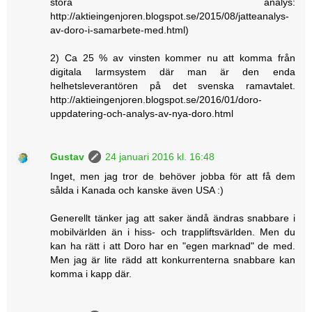
stora analys:
http://aktieingenjoren.blogspot.se/2015/08/jatteanalys-
av-doro-i-samarbete-med.html)
2) Ca 25 % av vinsten kommer nu att komma från
digitala larmsystem där man är den enda
helhetsleverantören på det svenska ramavtalet.
http://aktieingenjoren.blogspot.se/2016/01/doro-
uppdatering-och-analys-av-nya-doro.html
Gustav
24 januari 2016 kl. 16:48
Inget, men jag tror de behöver jobba för att få dem
sålda i Kanada och kanske även USA :)
Generellt tänker jag att saker ändå ändras snabbare i
mobilvärlden än i hiss- och trappliftsvärlden. Men du
kan ha rätt i att Doro har en "egen marknad" de med.
Men jag är lite rädd att konkurrenterna snabbare kan
komma i kapp där.