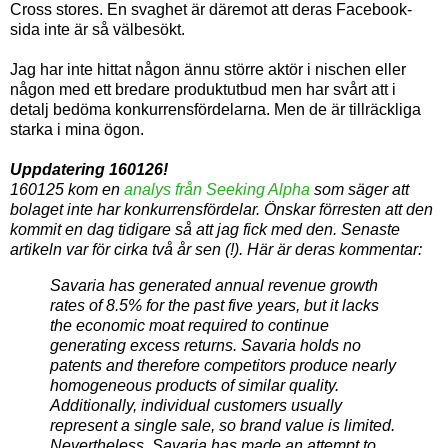
Cross stores. En svaghet är däremot att deras Facebook-
sida inte är så välbesökt.
Jag har inte hittat någon ännu större aktör i nischen eller
någon med ett bredare produktutbud men har svårt att
i
detalj bedöma konkurrensfördelarna. Men de är tillräckliga
starka i mina ögon.
Uppdatering 160126!
160125 kom en
analys från Seeking Alpha
som säger att
bolaget inte har konkurrensfördelar. Önskar förresten att den
kommit en dag tidigare så att jag fick med den. Senaste
artikeln var för cirka två år sen (!). Här är deras kommentar:
Savaria has generated annual revenue growth
rates of 8.5% for the past five years, but it lacks
the economic moat required to continue
generating excess returns. Savaria holds no
patents and therefore competitors produce nearly
homogeneous products of similar quality.
Additionally, individual customers usually
represent a single sale, so brand value is limited.
Nevertheless, Savaria has made an attempt to