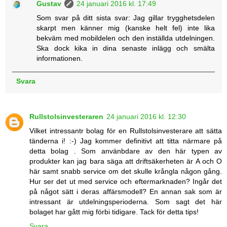
Gustav
24 januari 2016 kl. 17:49
Som svar på ditt sista svar: Jag gillar trygghetsdelen
skarpt men känner mig (kanske helt fel) inte lika
bekväm med mobildelen och den inställda utdelningen.
Ska dock kika in dina senaste inlägg och smälta
informationen.
Svara
Rullstolsinvesteraren
24 januari 2016 kl. 12:30
Vilket intressantr bolag för en Rullstolsinvesterare att sätta
tänderna i! :-) Jag kommer definitivt att titta närmare på
detta bolag . Som använbdare av den här typen av
produkter kan jag bara säga att driftsäkerheten är A och O
här samt snabb service om det skulle krångla någon gång.
Hur ser det ut med service och eftermarknaden? Ingår det
på något sätt i deras affärsmodell? En annan sak som är
intressant är utdelningsperioderna. Som sagt det här
bolaget har gått mig förbi tidigare. Tack för detta tips!
Svara