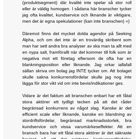
(produktsegment) där kvalité inte spelar så stor roll
eller är väldig homogen. I sådana här branscher tycker
jag ofta kvalitet, kundservice och liknande är viktigare,
men det är egna spekulationer (kan inte branschen) =)
Däremot finns det mycket dolda agendor på Seeking
Alpha, och om det inte är en trovärdig skribent som
man har sett andra bra analyser av ska man ta allt med
en nypa salt, framförallt när det kommer till folk som är
negativa mot ett företag eftersom de ofta har en
blankningsposition eller liknande. Jag orkar iallafall
sällan skriva om bolag jag INTE tycker om. Att bolaget
skulle sakna konkurrensfördelar skulle jag nog inte
lägga för stor vikt vid om inte bevis/indikationer ges.
Vidare är det faktum att branschen enbart har ett fåtal
stora aktörer ett tydligt tecken på att det råder
begränsad konkurrens av något slag. Kanske är det
efficient scale eller liknande, kanske en blandning av
stordriftsfördelar, begränsad marknadsstorlek, bra
kundservice och vissa varumärkeseffekter. Att en
bransch bara har ett fåtal stora aktörer är det säkraste