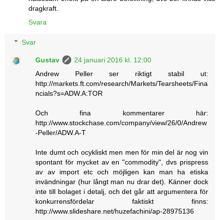
dragkraft.
Svara
Svar
Gustav
24 januari 2016 kl. 12:00
Andrew Peller ser riktigt stabil ut:
http://markets.ft.com/research/Markets/Tearsheets/Fina
ncials?s=ADW.A:TOR
Och fina kommentarer här:
http://www.stockchase.com/company/view/26/0/Andrew
-Peller/ADW.A-T
Inte dumt och ocykliskt men men för min del är nog vin
spontant för mycket av en "commodity", dvs prispress
av av import etc och möjligen kan man ha etiska
invändningar (hur långt man nu drar det). Känner dock
inte till bolaget i detalj, och det går att argumentera för
konkurrensfördelar faktiskt finns:
http://www.slideshare.net/huzefachini/ap-28975136