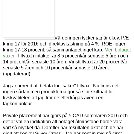
Värderingen tycker jag är okey. P/E
kring 17 för 2016 och direktavkastning på 4 %. ROE ligger
kring 17-18 procent, så sammantaget inget kap.
Men bolaget
växer
. Tillväxt i intäkter är 8,5 procent/år senaste 5 åren och
14 procent/år senaste 10 åren. Vinsttillväxt är 20 procent/år
senaste 5 åren och 10 procent/år senaste 10 åren.
(uppdaterad)
Jag är beredd att betala för "säker" tillväxt. Nu finns det
ingen sådan men produkterna gör så stor skillnad för
livskvaliteten att jag tror de efterfrågas även i en
lågkonjunktur.
Private placement har gjors på 5 CAD sommaren 2016 och
det är väl en indikation att bolaget åtminstone borde vara
värt så mycket då. Därefter har resultaten ökat och de har
gjort ett köp av Silver Cross . Jag har köpt in mig på cirka