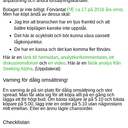
anpassning och andra försäljningskanaler.
Bolaget är inte billigt. Förväntat
P/E ca 17 på 2016 års vinst
.
Men har köpt ändå av dessa skäl:
Jag tror att branschen har en ljus framtid och att
bättre köplägen kanske inte uppstår.
Det här är ocykliskt och bör kunna växa oavsett
lågkonjunktur.
De har en kassa och det kan komma fler förvärv.
Här är en
länk till hemsidan
,
analytikerkommentarer
,
ett
diskussionsforum
och
en video
. Här är en
färsk analys från
Seeking Alpha
. (Uppdaterat)
Varning för dålig omsättning!
En varning är på sin plats för dålig omsättning och stor
spread. Man får akta sig för att köpa allt på en gång och
lägga ett för högt bud. Om bästa säljare är på 5.10 och bästa
köpare på 5.00, lägg inte en order på 5.10 utan någonstans
mitt emellan. Eller en ännu lägre chansorder.
Checklistan