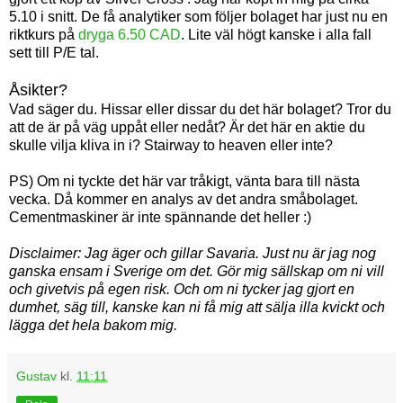
5.10 i snitt. De få analytiker som följer bolaget har just nu en
riktkurs på
dryga 6.50 CAD
. Lite väl högt kanske i alla fall
sett till P/E tal.
Åsikter?
Vad säger du. Hissar eller dissar du det här bolaget? Tror du
att de är på väg uppåt eller nedåt? Är det här en aktie du
skulle vilja kliva in i? Stairway to heaven eller inte?
PS) Om ni tyckte det här var tråkigt, vänta bara till nästa
vecka. Då kommer en analys av det andra småbolaget.
Cementmaskiner är inte spännande det heller :)
Disclaimer: Jag äger och gillar Savaria. Just nu är jag nog
ganska ensam i Sverige om det. Gör mig sällskap om ni vill
och givetvis på egen risk. Och om ni tycker jag gjort en
dumhet, säg till, kanske kan ni få mig att sälja illa kvickt och
lägga det hela bakom mig.
Gustav
kl.
11:11