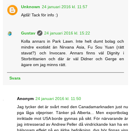
Unknown
24 januari 2016 kl. 11:57
Ajdå! Tack för info :)
Gustav
24 januari 2016 kl. 15:22
Kolla annars in Park Lawn. Inte helt dumt bolag och
mindre exotiskt än Nirvana Asia, Fu Sou Yuan (rätt
stavat?) och Invocare. Annars finns väl Dignity i
Storbrittanien och där är väl Didner och Gerge en
ägare om jag minns rätt.
Svara
Anonym
24 januari 2016 kl. 11:50
Jag tycker det är svårt med den Canadamarknaden just nu
pga låga oljepriser. Tänker på Alberta... Men exportbolag
inriktade mot USA borde gynnas på sikt. För närvarande är
jag intresserad av Andrew Peller då vindrickande kan ha en
hälsosam effekt på en äldre befolkning, dvs bör finnas viss