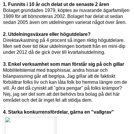
1. Funnits i 10 år och delat ut de senaste 2 åren
Bolaget grundades 1979, köptes av nuvarande ägarfamiljen
1989 för att börsnoteras 2002. Bolaget har delat ut sedan
sedan 2005 även om utdelningen varierat något över åren.
2. Utdelningsväxare eller högutdelare?
Direktavkastning på 4 procent så ingen riktig högutdelare.
Men sett över tid ökar utdelningen bortsett från en mini-dip
under 2012 då de gick över till kvartalsutdelning.
3. Enkel verksamhet som man förstår sig på och gillar
Mobilitetstemat med trapphissar, andra hissar och
bilanpassning går att begripa. Jag gillar att de faktiskt
förbättrar folks liv och kan låta folk bo hemma längre om de
vill. Är det då cyniskt att "göra pengar" på folks krämpor?
Nej, jag ser det som att det behövs bra bolag på det här
området och det är inget fel att stödja dem.
4. Starka konkurrensfördelar, gärna en "vallgrav"