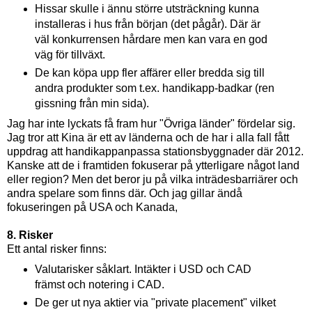
Hissar skulle i ännu större utsträckning kunna
installeras i hus från början (det pågår). Där är
väl konkurrensen hårdare men kan vara en god
väg för tillväxt.
De kan köpa upp fler affärer eller bredda sig till
andra produkter som t.ex.
handikapp-badkar (ren
gissning från min sida).
Jag har inte lyckats få fram hur "Övriga länder" fördelar sig.
Jag tror att Kina är ett av länderna och de har i alla fall fått
uppdrag att handikappanpassa stationsbyggnader där 2012.
Kanske att de i framtiden fokuserar på ytterligare något land
eller region? Men det beror ju på vilka inträdesbarriärer och
andra spelare som finns där. Och jag gillar ändå
fokuseringen på USA och Kanada,
8. Risker
Ett antal risker finns:
Valutarisker såklart. Intäkter i USD och CAD
främst och notering i CAD.
De ger ut nya aktier via "private placement" vilket