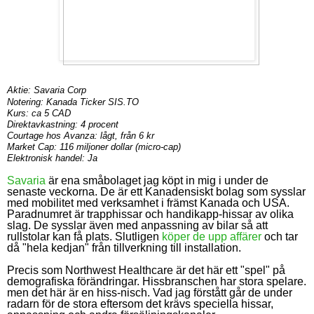
Aktie: Savaria Corp
Notering: Kanada Ticker SIS.TO
Kurs: ca 5 CAD
Direktavkastning: 4 procent
Courtage hos Avanza: lågt, från 6 kr
Market Cap: 116 miljoner dollar (micro-cap)
Elektronisk handel: Ja
Savaria
är ena småbolaget jag köpt in mig i under de
senaste veckorna.
De är ett Kanadensiskt bolag som sysslar
med mobilitet med verksamhet i främst Kanada och USA.
Paradnumret är trapphissar och handikapp-hissar av olika
slag. De sysslar även med anpassning av bilar så att
rullstolar kan få plats. Slutligen
köper de upp affärer
och tar
då "hela kedjan" från tillverkning till installation.
Precis som Northwest Healthcare är det här ett "spel" på
demografiska förändringar. H
issbranschen har stora spelare.
men det här är en hiss-nisch. Vad jag förstått går de under
radarn för de stora eftersom det krävs speciella hissar,