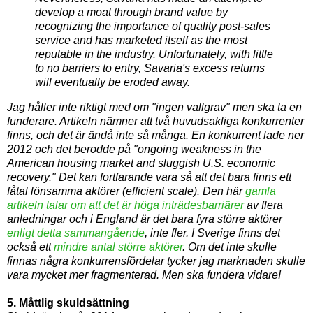
develop a moat through brand value by
recognizing the importance of quality post-sales
service and has marketed itself as the most
reputable in the industry. Unfortunately, with little
to no barriers to entry, Savaria's excess returns
will eventually be eroded away.
Jag håller inte riktigt med om "ingen vallgrav" men ska ta en
funderare. Artikeln nämner att två huvudsakliga konkurrenter
finns, och det är ändå inte så många. En konkurrent lade ner
2012 och det berodde på "ongoing weakness in the
American housing market and sluggish U.S. economic
recovery." Det kan fortfarande vara så att det bara finns ett
fåtal lönsamma aktörer (efficient scale). Den här
gamla
artikeln talar om att det är höga inträdesbarriärer
av flera
anledningar och i England är det bara fyra större aktörer
enligt detta sammangående
, inte fler. I Sverige finns det
också ett
mindre antal större aktörer
. Om det inte skulle
finnas några konkurrensfördelar tycker jag marknaden skulle
vara mycket mer fragmenterad. Men ska fundera vidare!
5. Måttlig skuldsättning