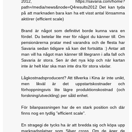
2012, https://savaria.com/home?
path=/media/news&node=Q4results2012 Det kan tyda
på att marknaden bara kan ha ett visst antal lönsamma
aktörer (efficient scale)
Brand är något som definitivt borde kunna vara en
fördel. Du betelar lite mer för något du känner till. Om
pensionärerna pratar med varandra och de flesta har
Savaria sedan tidigare så kan det fortsätta :) Antar att
man vill ha något man känner till litegrann i alla fall och
Savaria är stora. Sen är det nya köp och när kartan
inte är helt klar ska man inte dra för stora växlar.
Lågkostnadsproducent? Att tillverka i Kina är inte unikt,
men likväl är det uppstartskostnader och
förhoppningsvis lite lägre produktionskostnad (och
forskning/utveckling) per såld enhet.
För bilanpassningen har de en stark position och där
finns nog en tydlig "efficient scale".
En stragegi de tycks ha är att bredda sig och köpa upp
marknadsplatser som Silver cross. Om de äger de