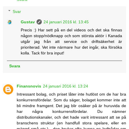
Svar
Gustav
24 januari 2016 kl. 13:45
Precis :) Har sett på en del videos och det ska finnas
någon stopp/nödknapp och som största aktör i Kanada
utgår jag från att service och driftsäkerhet är
prioriterad. Vet inte närmare hur det ingår, ska försöka
kolla. Tack för bra input!
Svara
Finansnovis
24 januari 2016 kl. 13:24
Intressant bolag, och priset låter inte hutlöst om de har bra
konkurrensfördelar. Som du säger, bolaget kommer inte att
bli mindre framgent. Det jag blir osäker på är huruvida de
har några konkurrensfördelar. Du nämner
distributionskanaler, och det hade varit intressant att se på
branschens struktur (en handfull stora spelare, eller en
mängd små etc.) - den brukar ofta kunna ge ledtrådar om