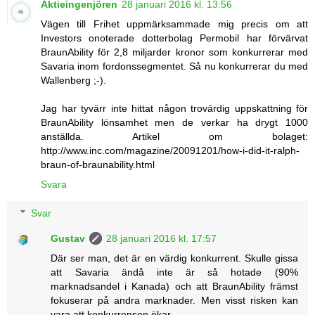
Aktieingenjören
28 januari 2016 kl. 13:56
Vägen till Frihet uppmärksammade mig precis om att
Investors onoterade dotterbolag Permobil har förvärvat
BraunAbility för 2,8 miljarder kronor som konkurrerar med
Savaria inom fordonssegmentet. Så nu konkurrerar du med
Wallenberg ;-).
Jag har tyvärr inte hittat någon trovärdig uppskattning för
BraunAbility lönsamhet men de verkar ha drygt 1000
anställda. Artikel om bolaget:
http://www.inc.com/magazine/20091201/how-i-did-it-ralph-
braun-of-braunability.html
Svara
Svar
Gustav
28 januari 2016 kl. 17:57
Där ser man, det är en värdig konkurrent. Skulle gissa
att Savaria ändå inte är så hotade (90%
marknadsandel i Kanada) och att BraunAbility främst
fokuserar på andra marknader. Men visst risken kan
vara att konkurrensen ökar.